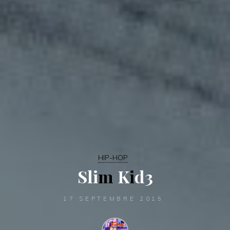
HIP-HOP
S
l
i
m
K
i
d
3
17 SEPTEMBRE 2015