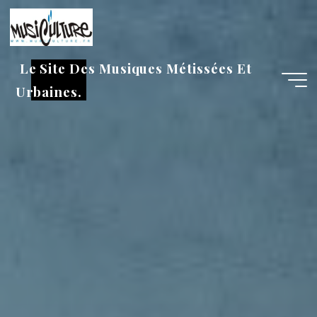
Aller
au
contenu
Le Site Des Musiques Métissées Et
Urbaines.