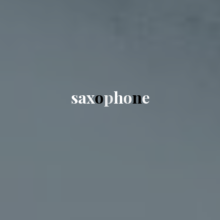
s
a
x
o
p
h
o
n
e