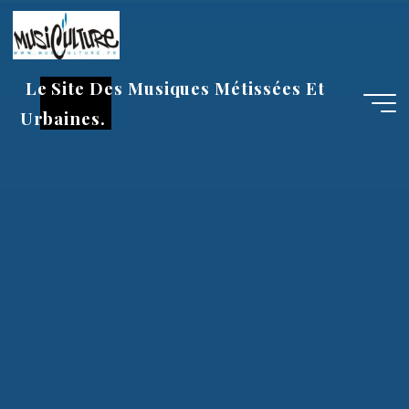
Aller
au
contenu
Le Site Des Musiques Métissées Et
Urbaines.