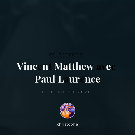
COUP DE COEUR
V
i
n
c
e
n
t
M
a
t
t
h
e
w
a
v
e
c
P
a
u
l
L
a
u
r
e
n
c
e
12 FÉVRIER 2020
christophe