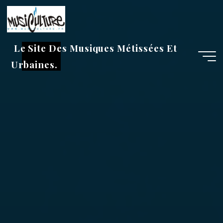
Aller
au
contenu
Le Site Des Musiques Métissées Et
Urbaines.