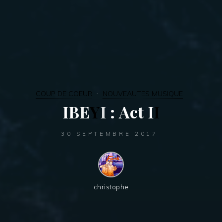
COUP DE COEUR
NOUVEAUTES MUSIQUE
I
B
E
Y
I
:
A
c
t
I
I
30 SEPTEMBRE 2017
christophe