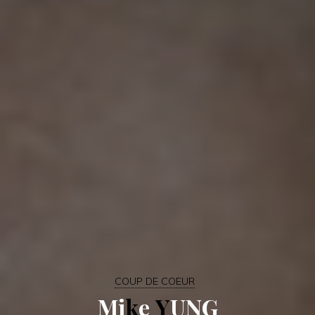
COUP DE COEUR
M
i
k
e
Y
U
N
G