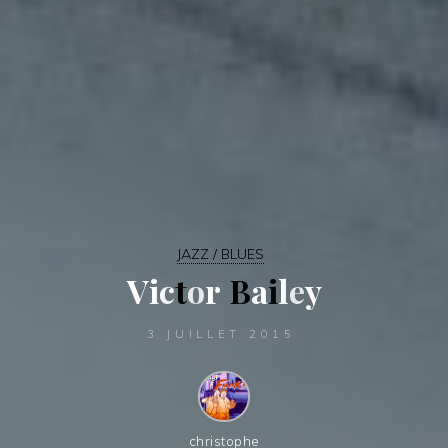
JAZZ / BLUES
V
i
c
t
o
r
B
a
i
l
e
y
3 JUILLET 2015
christophe