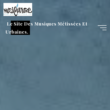
Aller
au
contenu
Le Site Des Musiques Métissées Et
Urbaines.