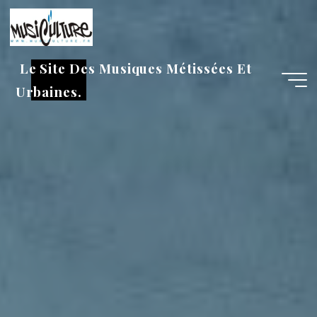
Aller
au
contenu
Le Site Des Musiques Métissées Et
Urbaines.