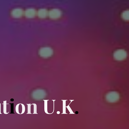
u
t
i
o
n
U
.
K
.