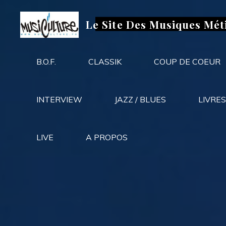
Aller
au
Le Site Des Musiques Mét
contenu
B.O.F.
CLASSIK
COUP DE COEUR
INTERVIEW
JAZZ / BLUES
LIVRES
LIVE
A PROPOS