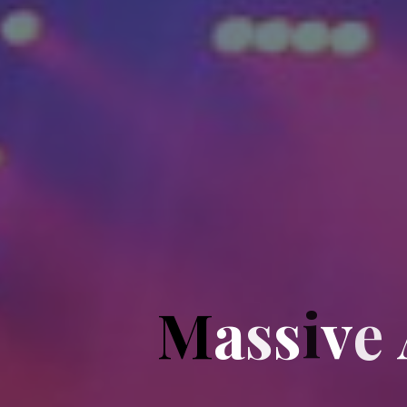
M
a
s
s
i
v
e