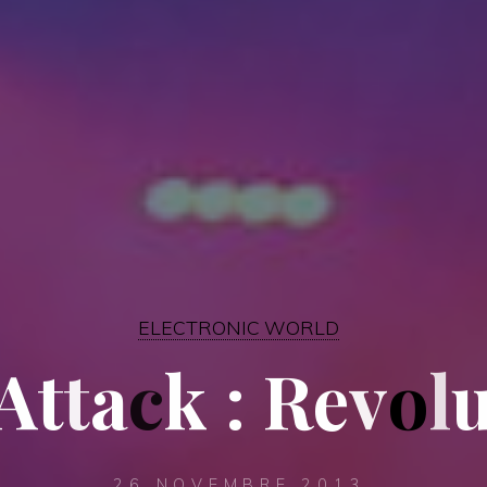
ELECTRONIC WORLD
A
t
t
a
c
k
:
R
e
v
o
l
26 NOVEMBRE 2013