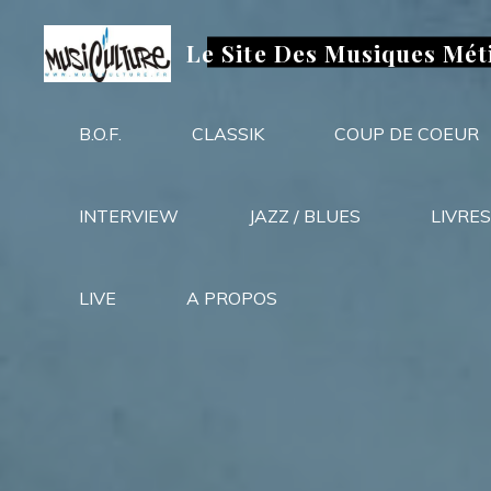
Aller
au
Le Site Des Musiques Mét
contenu
B.O.F.
CLASSIK
COUP DE COEUR
INTERVIEW
JAZZ / BLUES
LIVRES
LIVE
A PROPOS