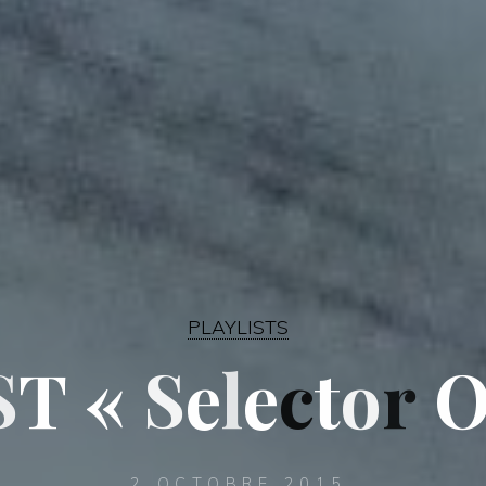
PLAYLISTS
S
T
«
S
e
l
e
c
t
o
r
2 OCTOBRE 2015