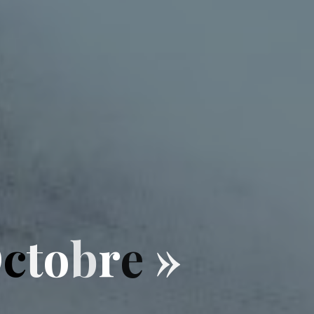
O
c
t
o
b
r
r
e
»