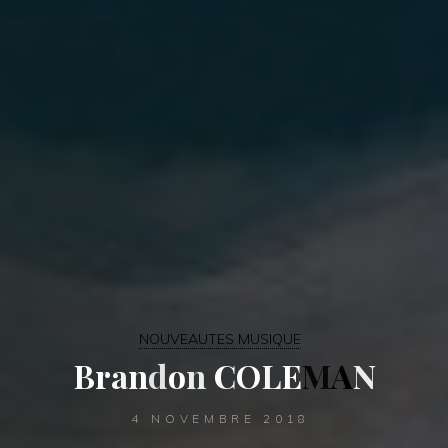
NOUVEAUTES MUSIQUE
B
r
a
n
d
o
n
C
O
L
E
M
A
N
4 NOVEMBRE 2018