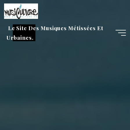
Aller
au
contenu
Le Site Des Musiques Métissées Et
Urbaines.