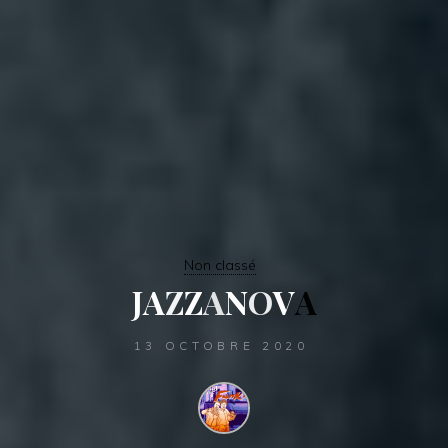
Non classé
J
A
Z
Z
A
N
O
V
A
13 OCTOBRE 2020