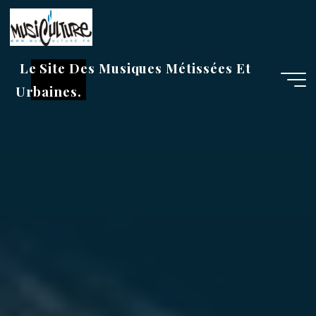
Aller
au
contenu
Le Site Des Musiques Métissées Et
Urbaines.