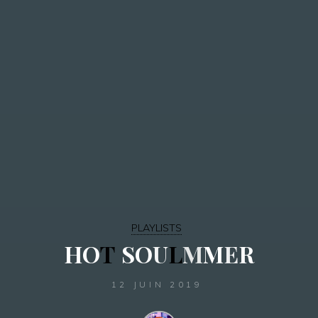
PLAYLISTS
H
O
T
S
O
U
L
M
M
E
R
12 JUIN 2019