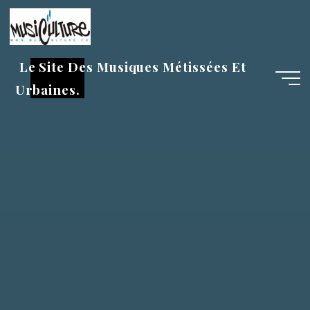
Aller
au
contenu
Le Site Des Musiques Métissées Et
Urbaines.